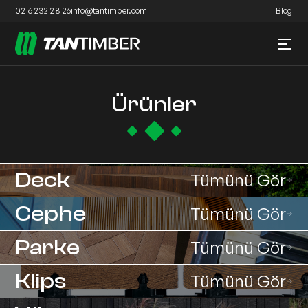
0216 232 28 26
info@tantimber.com
Blog
Ürünler
Deck
Tümünü Gör
Cephe
Tümünü Gör
Parke
Tümünü Gör
Klips
Tümünü Gör