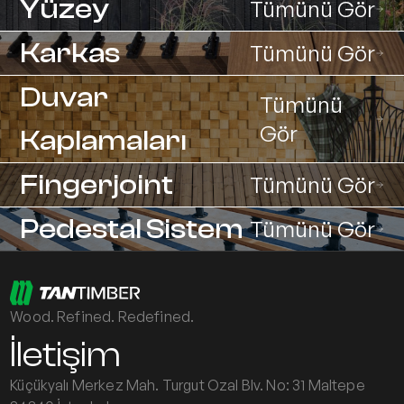
Yüzey
Tümünü Gör
Karkas
Tümünü Gör
Duvar
Tümünü
Gör
Kaplamaları
Fingerjoint
Tümünü Gör
Pedestal Sistem
Tümünü Gör
Wood. Refined. Redefined.
İletişim
Küçükyalı Merkez Mah. Turgut Ozal Blv. No: 31 Maltepe